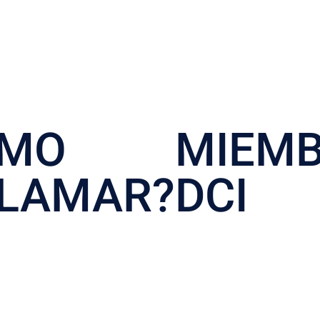
ÓMO
MIEM
LAMAR?
DCI