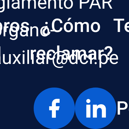
glamento PAR
ros
¿Cómo
T
organo-
I
reclamar?
auxiliar@dci.pe
P