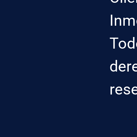
Inmo
Tod
der
res