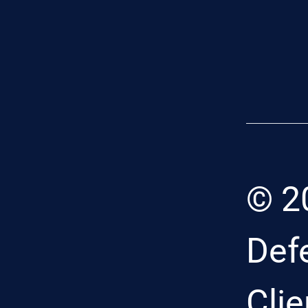
© 2
Def
Clie