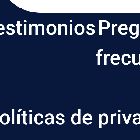
estimonios
Preg
frec
olíticas de priv