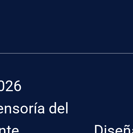
026
ensoría del
nte
Diseñ