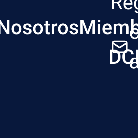
Re
Nosotros
Miemb
DC