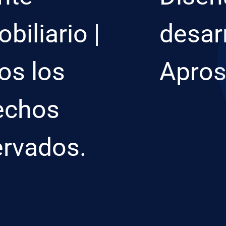
biliario |
desar
os los
Apro
echos
ervados.