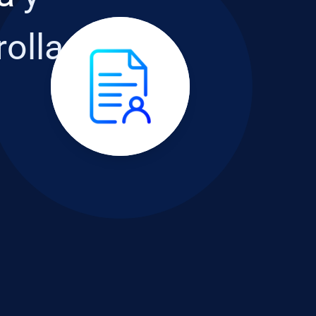
rolla
s