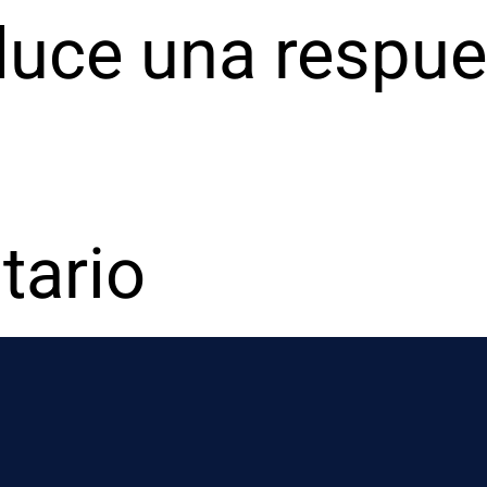
oduce una respue