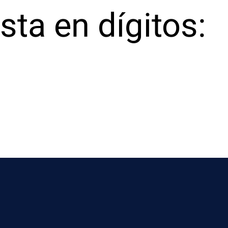
sta en dígitos: