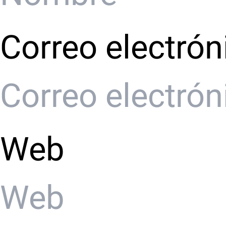
Correo electrón
Web