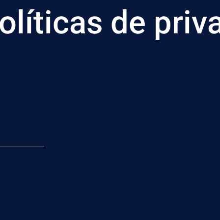
olíticas de priv