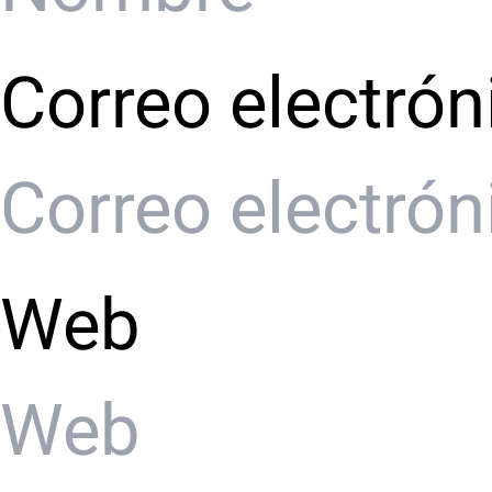
Correo electrón
Web