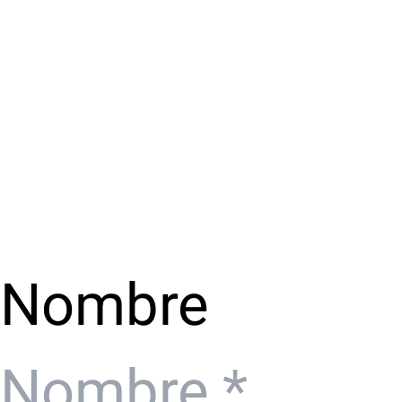
Nombre