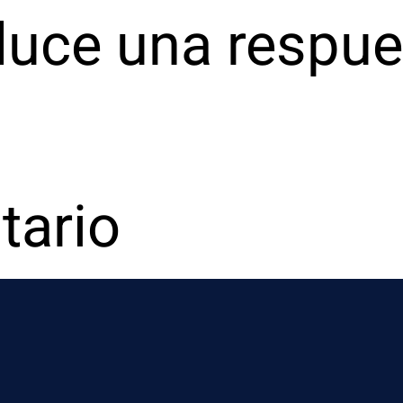
oduce una respue