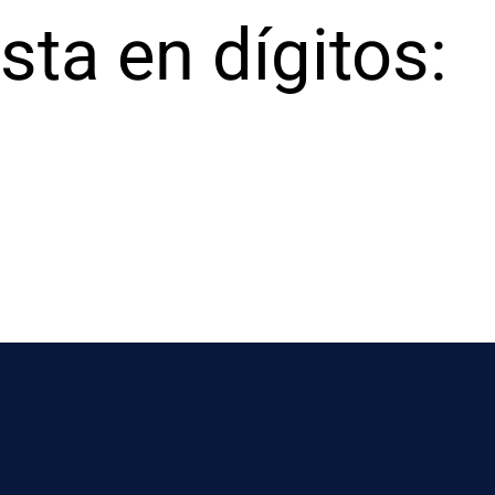
sta en dígitos: