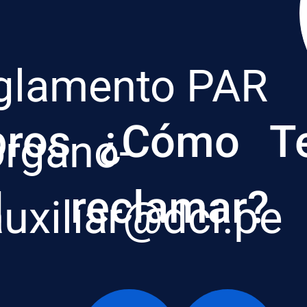
glamento PAR
ros
¿Cómo
T
organo-
I
reclamar?
auxiliar@dci.pe