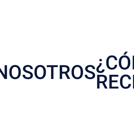
mobliarias del 
mobliarias del 
¿C
ario
NOSOTROS
REC