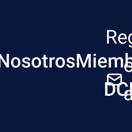
Re
Nosotros
Miemb
DC