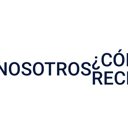
S.A.
¿C
NOSOTROS
REC