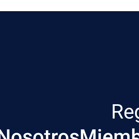
Re
Nosotros
Miemb