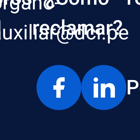
organo-
I
reclamar?
auxiliar@dci.pe
P