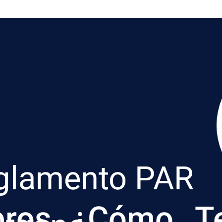
glamento PAR
ros
¿Cómo
T