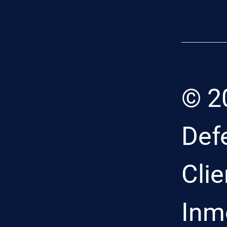
© 2
Def
Clie
Inmo