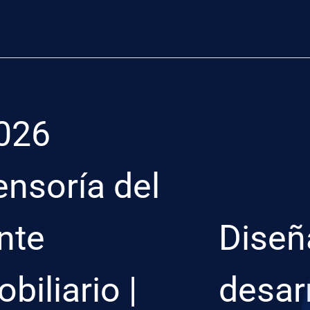
026
ensoría del
nte
Diseñ
biliario |
desar