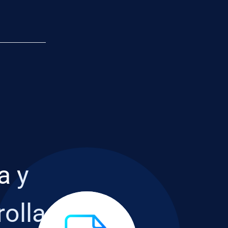
a y
rolla