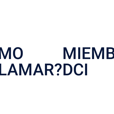
ÓMO
MIEM
LAMAR?
DCI