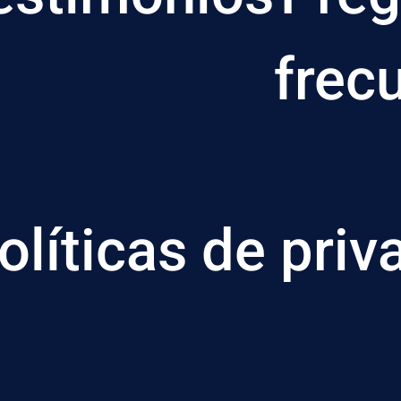
frec
olíticas de priv