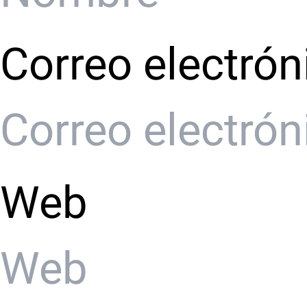
Correo electrón
Web