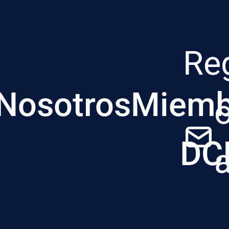
Re
Nosotros
Miemb
DC