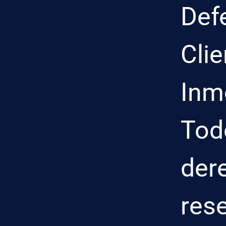
Def
Clie
Inmo
Tod
der
res