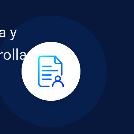
a y
rolla
s