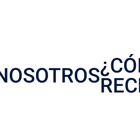
¿C
NOSOTROS
REC