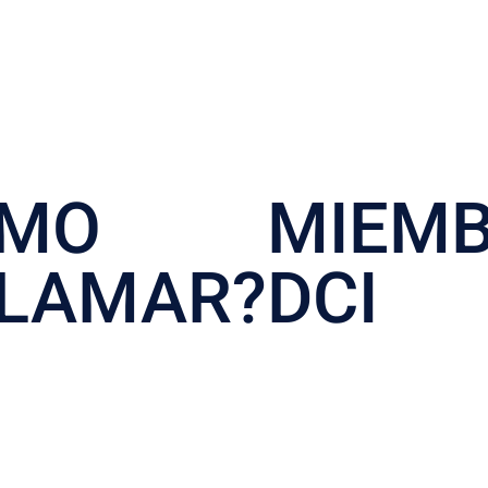
ÓMO
MIEM
LAMAR?
DCI