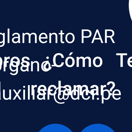
glamento PAR
ros
¿Cómo
T
organo-
I
reclamar?
auxiliar@dci.pe