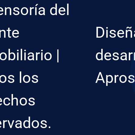
ensoría del
nte
Diseñ
biliario |
desar
os los
Apro
echos
ervados.