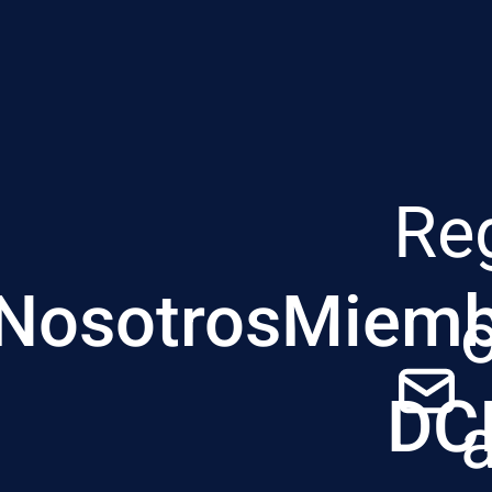
Re
Nosotros
Miemb
DC