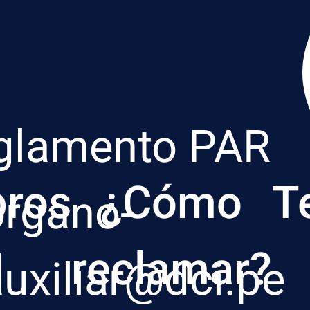
glamento PAR
ros
¿Cómo
T
organo-
I
reclamar?
auxiliar@dci.pe