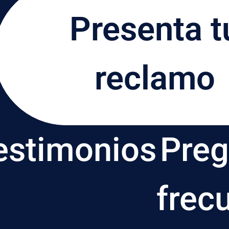
Presenta t
reclamo
estimonios
Preg
frec