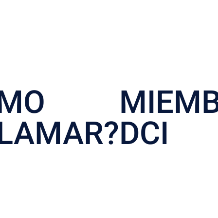
ÓMO
MIEM
LAMAR?
DCI