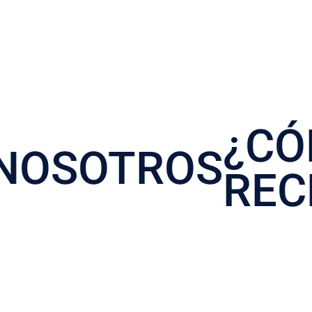
¿C
NOSOTROS
REC
IARIA