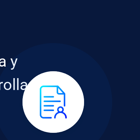
a y
rolla
s