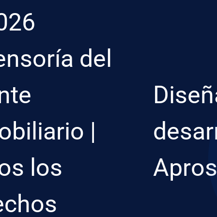
026
ensoría del
nte
Diseñ
biliario |
desar
os los
Apro
echos