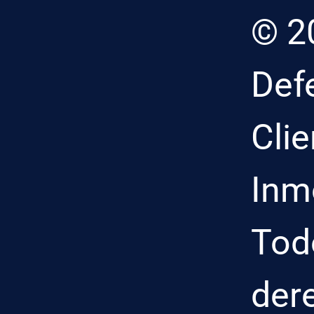
© 2
Def
Clie
Inmo
Tod
der